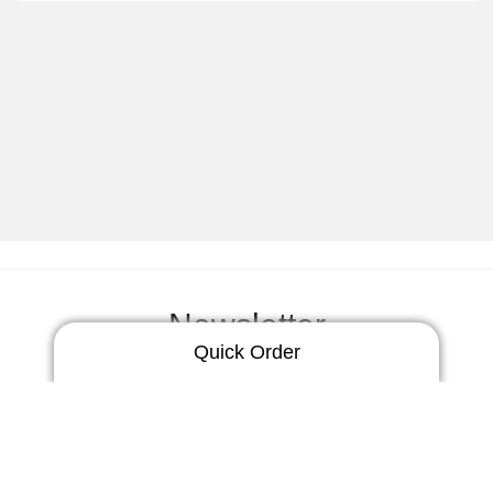
Newsletter
Quick Order
Verpassen Sie keine
Neuigkeiten!
Ex-Hörer Otoplastik
3 Tage | starr
Jetzt anmelden
5Tage | thermo-flex