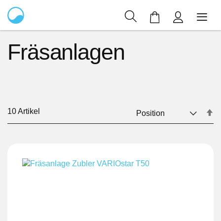
Mein Warenkor
Fräsanlagen
10
Artikel
In