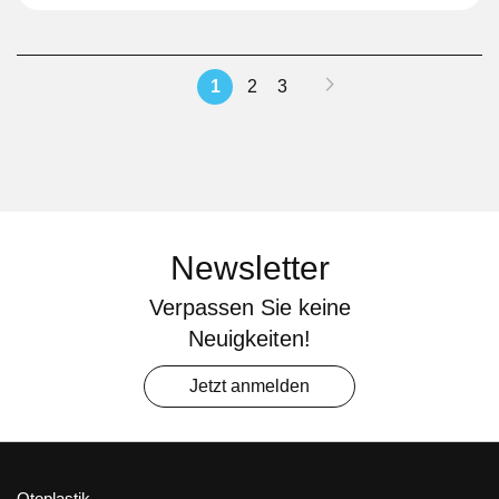
Seite
Seite
Weiter
Sie
Seite
Seite
1
2
3
lesen
gerade
Seite
Newsletter
Verpassen Sie keine
Neuigkeiten!
Jetzt anmelden
Otoplastik