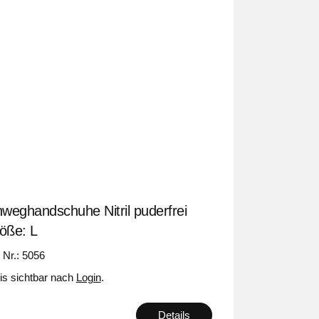
nweghandschuhe Nitril puderfrei
öße: L
. Nr.: 5056
is sichtbar nach
Login
.
Details