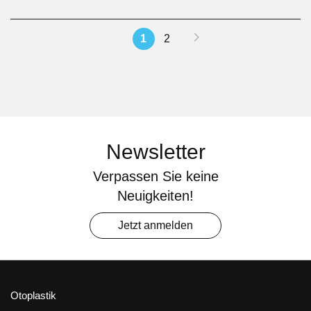
Seite
Seite
Weiter
Sie
Seite
1
2
lesen
gerade
Seite
Newsletter
Verpassen Sie keine
Neuigkeiten!
Jetzt anmelden
Otoplastik