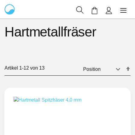
Mein Warenkor
Hartmetallfräser
Artikel
1
-
12
von
13
In