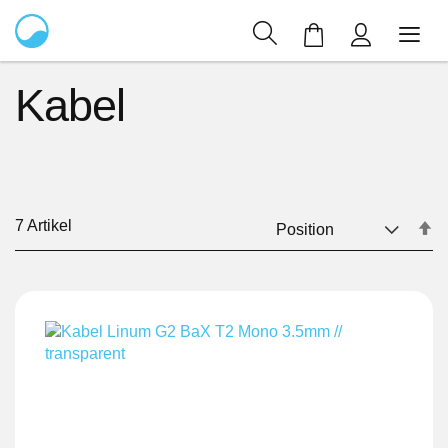
Mein Warenkor
Kabel
7
Artikel
In