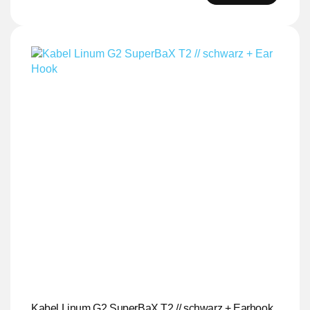
Kabel Linum G2 SuperBaX T2 // schwarz + Earhook