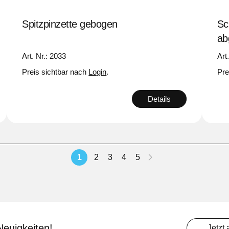
Spitzpinzette gebogen
Sc
ab
Art. Nr.: 2033
Art
Preis sichtbar nach
Login
.
Pre
Details
Seite
Sie lesen gerade Seite
Seite
Seite
Seite
Seite
Seite
Weiter
1
2
3
4
5
Neuigkeiten!
Jetzt