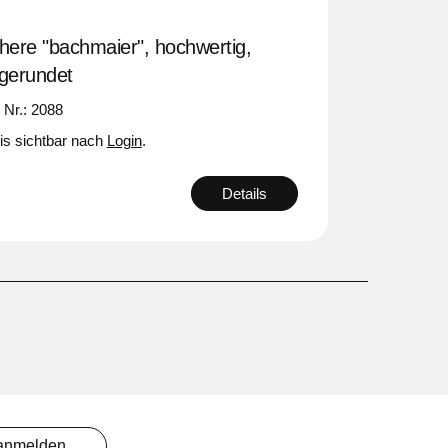
here "bachmaier", hochwertig,
gerundet
. Nr.: 2088
is sichtbar nach
Login
.
Details
 anmelden