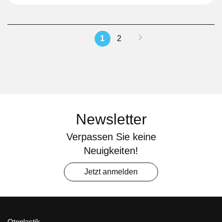
Seite
Seite
Weiter
Sie
Seite
1
2
lesen
gerade
Seite
Newsletter
Verpassen Sie keine
Neuigkeiten!
Jetzt anmelden
Otoplastik