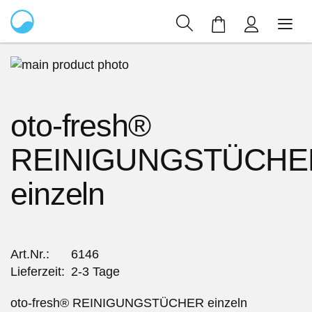
Mein Warenkor
Zum
Ende
Zum
der
Anfang
oto-fresh®
Bildergalerie
der
springen
Bildergalerie
REINIGUNGSTÜCHE
springen
einzeln
Art.Nr.
6146
Lieferzeit
2-3 Tage
oto-fresh® REINIGUNGSTÜCHER einzeln