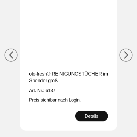
ER im
oto-fresh® REINIGUNGSTÜCHER im
oto-
Spender groß
Spen
Art. Nr.: 6137
Art. 
Preis sichtbar nach
Login
.
Preis
s
Details