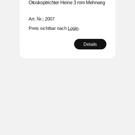
ED,
Otoskoptrichter Heine 3 mm Mehrweg
Otos
Art. Nr.: 2007
Art. 
Preis sichtbar nach
Login
.
Preis
s
Details