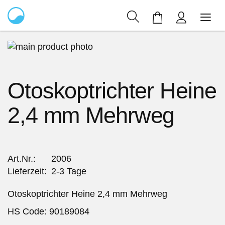
Mein Warenkor
Zum
Ende
Zum
der
Anfang
Otoskoptrichter Heine
Bildergalerie
der
springen
Bildergalerie
2,4 mm Mehrweg
springen
Art.Nr.
2006
Lieferzeit
2-3 Tage
Otoskoptrichter Heine 2,4 mm Mehrweg
HS Code: 90189084