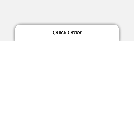
Quick Order
Ex-Hörer Otoplastik
3 Tage | starr
Newsletter
5Tage | thermo-flex
Verpassen Sie keine
HDO Otoplastik
Neuigkeiten!
3 Tage | starr
3 Tage | soft
5 Tage | thermoflex
Jetzt anmelden
Gehörschutz
5 Tage
Otoplastik
In Ears
10 Tage