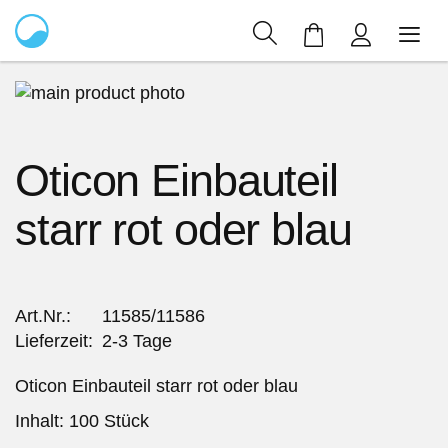
Mein Warenkor
Zum
Ende
Zum
der
Anfang
Oticon Einbauteil
Bildergalerie
der
springen
Bildergalerie
starr rot oder blau
springen
Art.Nr.
11585/11586
Lieferzeit
2-3 Tage
Oticon Einbauteil starr rot oder blau
Inhalt: 100 Stück